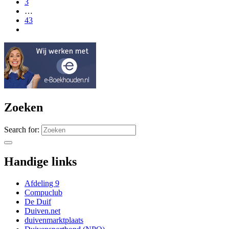
3
…
43
Zoeken
Search for:
Handige links
Afdeling 9
Compuclub
De Duif
Duiven.net
duivenmarktplaats