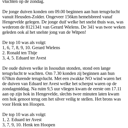
vluchten op de zondag.
De jonge duiven konden om 09.00 beginnen aan hun terugvlucht
vanuit Heusden-Zolder. Ongeveer 156km hemelsbreed vanaf
Hengevelde gelegen. De jonge duif welke het snelst thuis was, was
wederom de 8121341 van Gerard Wielens. De 341 was twee weken
geleden ook al het snelste jong van de Witpen!
De top 10 was als volgt:
1, 6, 7, 8, 9, 10. Gerard Wielens
2. Ronald ten Thije
3, 4, 5. Eduard ter Avest
De oude duiven welke in Issoudun stonden, stond een lange
terugvlucht te wachten. Om 7.30 konden zij beginnen aan hun
670km durende terugvlucht. Met een zwakke NO wind waren het
de duiven van Eduard ter Avest welke het scherpst waren op de
zondagmiddag. Na ruim 9,5 uur vliegen kwam de eerste om 17.11
aan op zijn hok in Hengevelde, slechts twee minuten laten kwam
een hok genoot terug om het silver veilig te stellen. Het brons was
voor Henk ten Hoopen.
De top 10 was als volgt:
1, 2. Eduard ter Avest
3, 7, 9, 10. Henk ten Hoopen