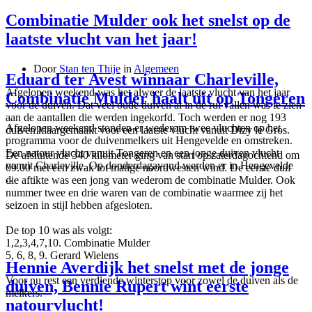
Combinatie Mulder ook het snelst op de
laatste vlucht van het jaar!
Door
Stan ten Thije
in
Algemeen
Eduard ter Avest winnaar Charleville,
Afgelopen weekend was het alweer de laatste vlucht van het jaar
Combinatie Mulder haalt uit op Tongeren
voor de duiven. Dat veel oude duiven al in de rui vallen was te zien
aan de aantallen die werden ingekorfd. Toch werden er nog 193
Afgelopen weekend stonden er wederom twee vluchten op het
duiven klaargemaakt voor een laatste vlucht vanuit Dizy le Gros.
programma voor de duivenmelkers uit Hengevelde en omstreken.
Een natour vlucht vanuit Tongeren en een jonge duiven vlucht
De afsluitende 340 kilometer ging van start op zaterdagochtend om
vanuit Charleville. Op donderdagavond werden er in Hengevelde
09.00 met een zwak tot matige noordwesten wind. De eerste duif
…
die aftikte was een jong van wederom de combinatie Mulder. Ook
nummer twee en drie waren van de combinatie waarmee zij het
seizoen in stijl hebben afgesloten.
De top 10 was als volgt:
1,2,3,4,7,10. Combinatie Mulder
5, 6, 8, 9. Gerard Wielens
Hennie Averdijk het snelst met de jonge
Voor nu rest een verdiende winterstop voor zowel de duiven als de
duiven, Bennie Rupert wint eerste
melkers.
natourvlucht!