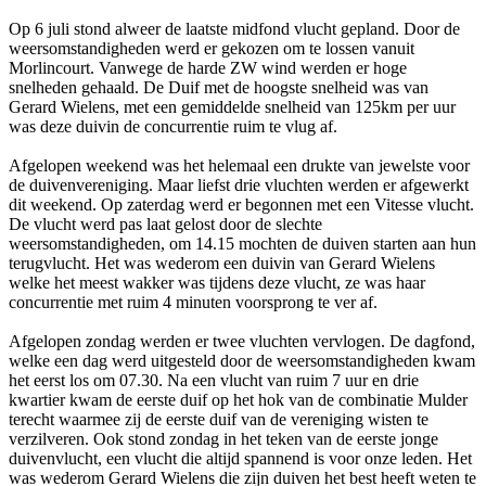
Op 6 juli stond alweer de laatste midfond vlucht gepland. Door de
weersomstandigheden werd er gekozen om te lossen vanuit
Morlincourt. Vanwege de harde ZW wind werden er hoge
snelheden gehaald. De Duif met de hoogste snelheid was van
Gerard Wielens, met een gemiddelde snelheid van 125km per uur
was deze duivin de concurrentie ruim te vlug af.
Afgelopen weekend was het helemaal een drukte van jewelste voor
de duivenvereniging. Maar liefst drie vluchten werden er afgewerkt
dit weekend. Op zaterdag werd er begonnen met een Vitesse vlucht.
De vlucht werd pas laat gelost door de slechte
weersomstandigheden, om 14.15 mochten de duiven starten aan hun
terugvlucht. Het was wederom een duivin van Gerard Wielens
welke het meest wakker was tijdens deze vlucht, ze was haar
concurrentie met ruim 4 minuten voorsprong te ver af.
Afgelopen zondag werden er twee vluchten vervlogen. De dagfond,
welke een dag werd uitgesteld door de weersomstandigheden kwam
het eerst los om 07.30. Na een vlucht van ruim 7 uur en drie
kwartier kwam de eerste duif op het hok van de combinatie Mulder
terecht waarmee zij de eerste duif van de vereniging wisten te
verzilveren. Ook stond zondag in het teken van de eerste jonge
duivenvlucht, een vlucht die altijd spannend is voor onze leden. Het
was wederom Gerard Wielens die zijn duiven het best heeft weten te