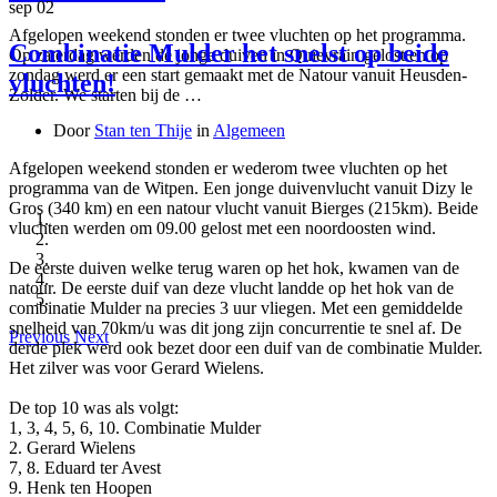
sep
02
Afgelopen weekend stonden er twee vluchten op het programma.
Combinatie Mulder het snelst op beide
Op zaterdag werden de jonge duiven in Quievrain gelost en op
zondag werd er een start gemaakt met de Natour vanuit Heusden-
vluchten!
Zolder. We starten bij de …
Door
Stan ten Thije
in
Algemeen
Afgelopen weekend stonden er wederom twee vluchten op het
programma van de Witpen. Een jonge duivenvlucht vanuit Dizy le
Gros (340 km) en een natour vlucht vanuit Bierges (215km). Beide
vluchten werden om 09.00 gelost met een noordoosten wind.
De eerste duiven welke terug waren op het hok, kwamen van de
natour. De eerste duif van deze vlucht landde op het hok van de
combinatie Mulder na precies 3 uur vliegen. Met een gemiddelde
snelheid van 70km/u was dit jong zijn concurrentie te snel af. De
Previous
Next
derde plek werd ook bezet door een duif van de combinatie Mulder.
Het zilver was voor Gerard Wielens.
De top 10 was als volgt:
1, 3, 4, 5, 6, 10. Combinatie Mulder
2. Gerard Wielens
7, 8. Eduard ter Avest
9. Henk ten Hoopen