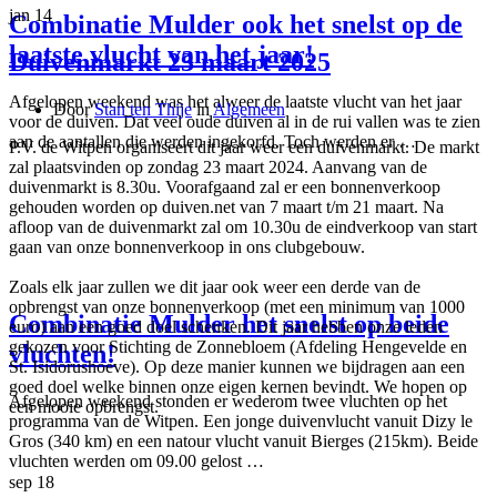
jan
14
Combinatie Mulder ook het snelst op de
laatste vlucht van het jaar!
Duivenmarkt 23 maart 2025
Afgelopen weekend was het alweer de laatste vlucht van het jaar
Door
Stan ten Thije
in
Algemeen
voor de duiven. Dat veel oude duiven al in de rui vallen was te zien
aan de aantallen die werden ingekorfd. Toch werden er …
P.V. de Witpen organiseert dit jaar weer een duivenmarkt. De markt
zal plaatsvinden op zondag 23 maart 2024. Aanvang van de
duivenmarkt is 8.30u. Voorafgaand zal er een bonnenverkoop
gehouden worden op duiven.net van 7 maart t/m 21 maart. Na
afloop van de duivenmarkt zal om 10.30u de eindverkoop van start
gaan van onze bonnenverkoop in ons clubgebouw.
Zoals elk jaar zullen we dit jaar ook weer een derde van de
opbrengst van onze bonnenverkoop (met een minimum van 1000
Combinatie Mulder het snelst op beide
euro) aan een goed doel schenken. Dit jaar hebben onze leden
gekozen voor Stichting de Zonnebloem (Afdeling Hengevelde en
vluchten!
St. Isidorushoeve). Op deze manier kunnen we bijdragen aan een
goed doel welke binnen onze eigen kernen bevindt. We hopen op
Afgelopen weekend stonden er wederom twee vluchten op het
een mooie opbrengst.
programma van de Witpen. Een jonge duivenvlucht vanuit Dizy le
Gros (340 km) en een natour vlucht vanuit Bierges (215km). Beide
vluchten werden om 09.00 gelost …
sep
18