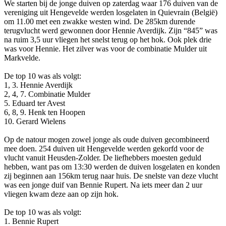
We starten bij de jonge duiven op zaterdag waar 176 duiven van de
vereniging uit Hengevelde werden losgelaten in Quievrain (België)
om 11.00 met een zwakke westen wind. De 285km durende
terugvlucht werd gewonnen door Hennie Averdijk. Zijn “845” was
na ruim 3,5 uur vliegen het snelst terug op het hok. Ook plek drie
was voor Hennie. Het zilver was voor de combinatie Mulder uit
Markvelde.
De top 10 was als volgt:
1, 3. Hennie Averdijk
2, 4, 7. Combinatie Mulder
5. Eduard ter Avest
6, 8, 9. Henk ten Hoopen
10. Gerard Wielens
Op de natour mogen zowel jonge als oude duiven gecombineerd
mee doen. 254 duiven uit Hengevelde werden gekorfd voor de
vlucht vanuit Heusden-Zolder. De liefhebbers moesten geduld
hebben, want pas om 13:30 werden de duiven losgelaten en konden
zij beginnen aan 156km terug naar huis. De snelste van deze vlucht
was een jonge duif van Bennie Rupert. Na iets meer dan 2 uur
vliegen kwam deze aan op zijn hok.
De top 10 was als volgt:
1. Bennie Rupert