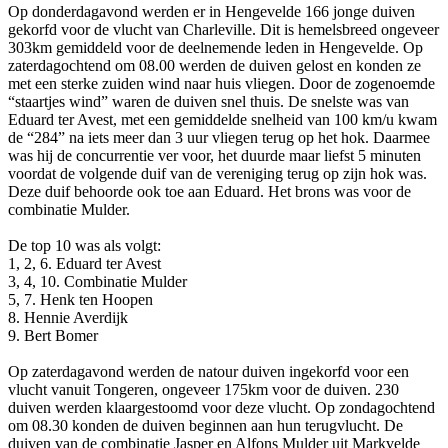
Op donderdagavond werden er in Hengevelde 166 jonge duiven
gekorfd voor de vlucht van Charleville. Dit is hemelsbreed ongeveer
303km gemiddeld voor de deelnemende leden in Hengevelde. Op
zaterdagochtend om 08.00 werden de duiven gelost en konden ze
met een sterke zuiden wind naar huis vliegen. Door de zogenoemde
“staartjes wind” waren de duiven snel thuis. De snelste was van
Eduard ter Avest, met een gemiddelde snelheid van 100 km/u kwam
de “284” na iets meer dan 3 uur vliegen terug op het hok. Daarmee
was hij de concurrentie ver voor, het duurde maar liefst 5 minuten
voordat de volgende duif van de vereniging terug op zijn hok was.
Deze duif behoorde ook toe aan Eduard. Het brons was voor de
combinatie Mulder.
De top 10 was als volgt:
1, 2, 6. Eduard ter Avest
3, 4, 10. Combinatie Mulder
5, 7. Henk ten Hoopen
8. Hennie Averdijk
9. Bert Bomer
Op zaterdagavond werden de natour duiven ingekorfd voor een
vlucht vanuit Tongeren, ongeveer 175km voor de duiven. 230
duiven werden klaargestoomd voor deze vlucht. Op zondagochtend
om 08.30 konden de duiven beginnen aan hun terugvlucht. De
duiven van de combinatie Jasper en Alfons Mulder uit Markvelde